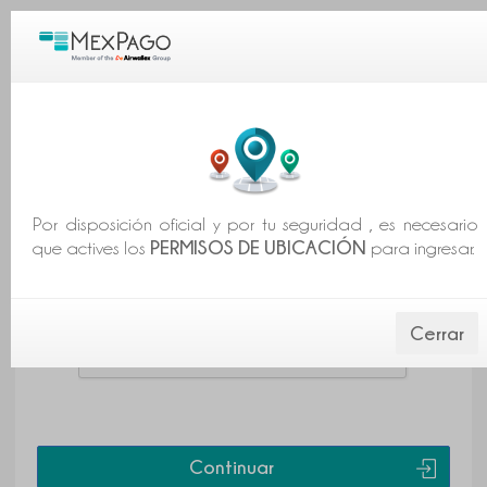
INICIAR SESIÓN
Crear Cuenta
Correo Electrónico ó Teléfono Móvil
Por disposición oficial y por tu seguridad , es necesario
PERMISOS DE UBICACIÓN
que actives los
para ingresar.
Cerrar
Continuar