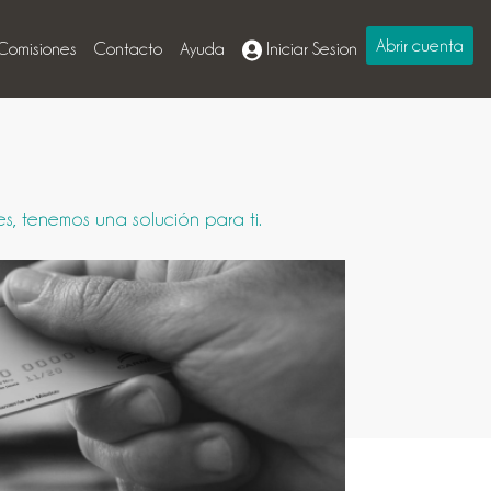
Abrir cuenta
Comisiones
Contacto
Ayuda
Iniciar Sesion
, tenemos una solución para ti.