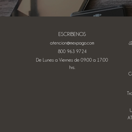
ESCRIBENOS
atencion@mexpago.com
¿
800 963 9724
De Lunes a Viernes de 09:00 a 17:00
hrs.
C
Tr
U
A