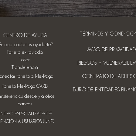
TÉRMINOS Y CONDICIO
CENTRO DE AYUDA
En qué podemos ayudarte?
AVISO DE PRIVACIDAD
Tarjeta extraviada
Token
RIESGOS Y VULNERABILID
Transferencia
CONTRATO DE ADHESI
onectar tarjeta a MexPago
Tarjeta MexPago CARD
BURÓ DE ENTIDADES FINAN
ansferencias desde y a otros
bancos
NIDAD ESPECIALIZADA DE
TENCIÓN A USUARIOS (UNE)